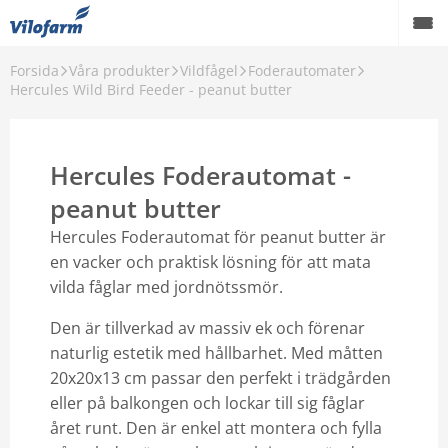
Forsida
Våra produkter
Vildfågel
Foderautomater
Hercules Wild Bird Feeder - peanut butter
Hercules Foderautomat -
peanut butter
Hercules Foderautomat för peanut butter är
en vacker och praktisk lösning för att mata
vilda fåglar med jordnötssmör.
Den är tillverkad av massiv ek och förenar
naturlig estetik med hållbarhet. Med måtten
20x20x13 cm passar den perfekt i trädgården
eller på balkongen och lockar till sig fåglar
året runt. Den är enkel att montera och fylla