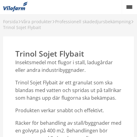
Forsida
Våra produkter
Professionell skadedjursbekämpning
Farm Supply för jordbruket
Trinol Sojet Flybait
Detaljhandel och hobbyprodukter
Trinol Sojet Flybait
Pest control
Insektsmedel mot flugor i stall, ladugårdar
Våra produkter
eller andra industribyggnader.
Kontakt
Trinol Sojet Flybait är ett granulat som ska
blandas med vatten och spridas ut på tallrikar
Om Vilofarm
som hängs upp där flugorna ska bekämpas.
Produkten verkar snabbt och effektivt.
Räcker för behandling av stall/byggnader med
en golvyta på 400 m2. Behandlingen bör