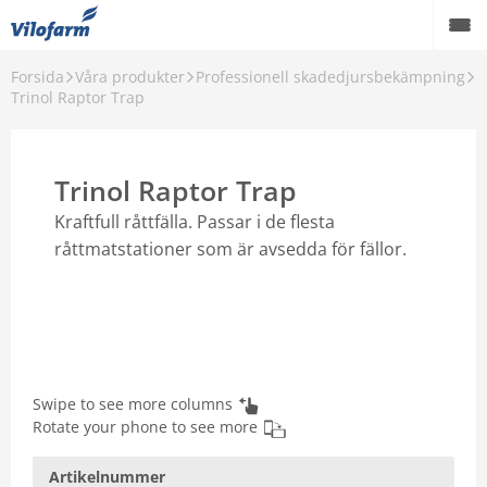
Forsida
Våra produkter
Professionell skadedjursbekämpning
Farm Supply för jordbruket
Trinol Raptor Trap
Detaljhandel och hobbyprodukter
Trinol Raptor Trap
Pest control
Kraftfull råttfälla. Passar i de flesta
Våra produkter
råttmatstationer som är avsedda för fällor.
Kontakt
Om Vilofarm
Swipe to see more columns
Rotate your phone to see more
Artikelnummer