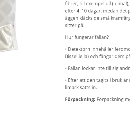
fibrer, till exempel ull (ullma
efter 4–10 dagar, medan det på
äggen kläcks de små krämfärg
sitter på.
Hur fungerar fällan?
• Detektorn innehåller feromon
Bisselliella) och fångar dem p
• Fällan lockar inte till sig and
• Efter att den tagits i bruk är
limark sätts in.
Förpackning:
Förpackning me