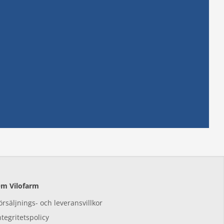
m Vilofarm
örsäljnings- och leveransvillkor
ntegritetspolicy