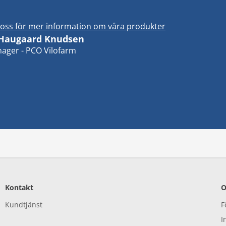
oss för mer information om våra produkter
 Haugaard Knudsen
ager - PCO Vilofarm
Kontakt
O
Kundtjänst
F
I