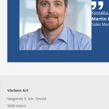
Kontakta 
Martin
Sales Man
Vilofarm A/S
Søagervej 9, Sdr. Onsild
9500 Hobro