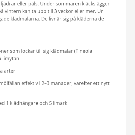
l), fjädrar eller päls. Under sommaren kläcks äggen
 vintern kan ta upp till 3 veckor eller mer. Ur
ade klädmalarna. De livnär sig på kläderna de
er som lockar till sig klädmalar (Tineola
å limytan.
ra arter.
 mölfällan effektiv i 2–3 månader, varefter ett nytt
d 1 klädhängare och 5 limark