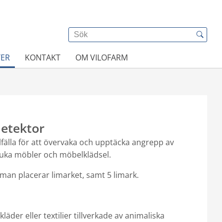
TER
KONTAKT
OM VILOFARM
detektor
alfälla för att övervaka och upptäcka angrepp av
juka möbler och möbelklädsel.
 man placerar limarket, samt 5 limark.
äder eller textilier tillverkade av animaliska