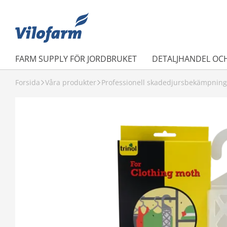
FARM SUPPLY FÖR JORDBRUKET
DETALJHANDEL OC
Forsida
Våra produkter
Professionell skadedjursbekämpning