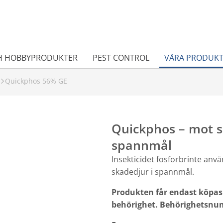
H HOBBYPRODUKTER
PEST CONTROL
VÅRA PRODUK
Quickphos 56% GE
Quickphos – mot 
spannmål
Insekticidet fosforbrinte anv
skadedjur i spannmål.
Produkten får endast köpas
behörighet. Behörighetsnum