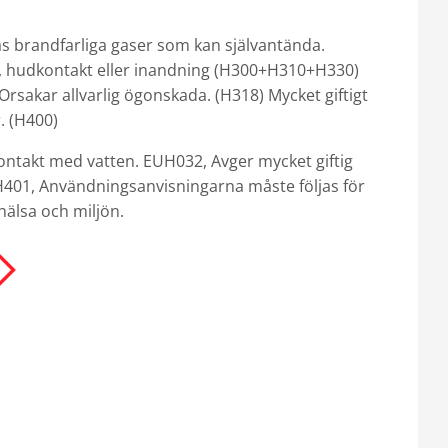
as brandfarliga gaser som kan självantända.
ing, hudkontakt eller inandning (H300+H310+H330)
Orsakar allvarlig ögonskada. (H318) Mycket giftigt
. (H400)
kontakt med vatten. EUH032, Avger mycket giftig
H401, Användningsanvisningarna måste följas för
hälsa och miljön.