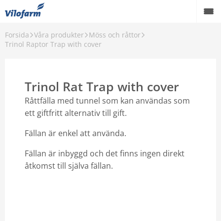
Forsida
Våra produkter
Möss och råttor
Farm Supply för jordbruket
Trinol Raptor Trap with cover
Detaljhandel och hobbyprodukter
Trinol Rat Trap with cover
Pest control
Råttfälla med tunnel som kan användas som
Våra produkter
ett giftfritt alternativ till gift.
Kontakt
Fällan är enkel att använda.
Om Vilofarm
Fällan är inbyggd och det finns ingen direkt
åtkomst till själva fällan.